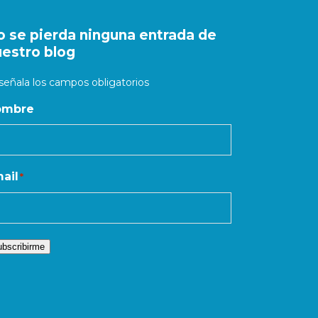
o se pierda ninguna entrada de
uestro blog
 señala los campos obligatorios
ombre
ail
*
bscribirme