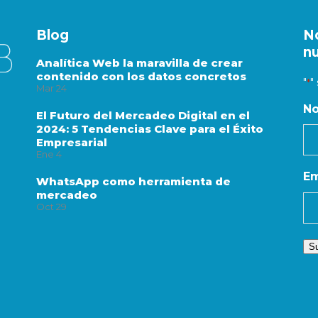
Blog
N
n
Analítica Web la maravilla de crear
contenido con los datos concretos
"
"
*
Mar
24
N
El Futuro del Mercadeo Digital en el
2024: 5 Tendencias Clave para el Éxito
Empresarial
Ene
4
Em
WhatsApp como herramienta de
mercadeo
Oct
29
Su