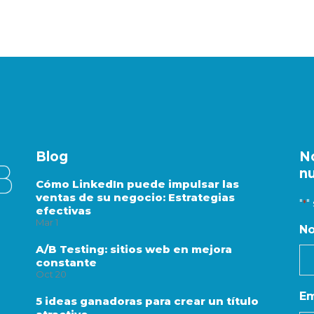
Blog
N
n
Cómo LinkedIn puede impulsar las
ventas de su negocio: Estrategias
"
"
*
efectivas
Mar
1
N
A/B Testing: sitios web en mejora
constante
Oct
20
Em
5 ideas ganadoras para crear un título