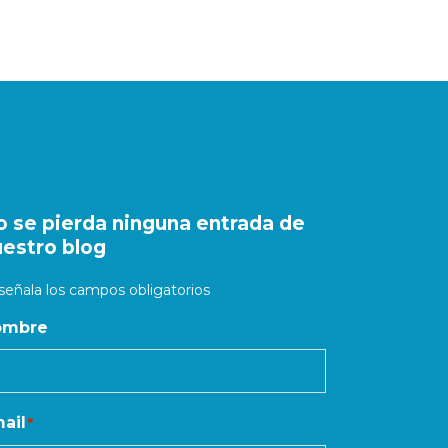
o se pierda ninguna entrada de
uestro blog
 señala los campos obligatorios
ombre
ail
*